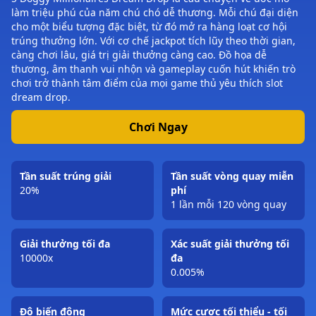
làm triệu phú của năm chú chó dễ thương. Mỗi chú đại diện
cho một biểu tượng đặc biệt, từ đó mở ra hàng loạt cơ hội
trúng thưởng lớn. Với cơ chế jackpot tích lũy theo thời gian,
càng chơi lâu, giá trị giải thưởng càng cao. Đồ họa dễ
thương, âm thanh vui nhộn và gameplay cuốn hút khiến trò
chơi trở thành tâm điểm của mọi game thủ yêu thích slot
dream drop.
Chơi Ngay
Tần suất trúng giải
Tần suất vòng quay miễn
20%
phí
1 lần mỗi 120 vòng quay
Giải thưởng tối đa
Xác suất giải thưởng tối
10000x
đa
0.005%
Độ biến động
Mức cược tối thiểu - tối